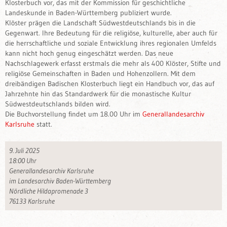
Klosterbuch vor, das mit der Kommission für geschichtliche
Landeskunde in Baden-Württemberg publiziert wurde.
Klöster prägen die Landschaft Südwestdeutschlands bis in die
Gegenwart. Ihre Bedeutung für die religiöse, kulturelle, aber auch für
die herrschaftliche und soziale Entwicklung ihres regionalen Umfelds
kann nicht hoch genug eingeschätzt werden. Das neue
Nachschlagewerk erfasst erstmals die mehr als 400 Klöster, Stifte und
religiöse Gemeinschaften in Baden und Hohenzollern. Mit dem
dreibändigen Badischen Klosterbuch liegt ein Handbuch vor, das auf
Jahrzehnte hin das Standardwerk für die monastische Kultur
Südwestdeutschlands bilden wird.
Die Buchvorstellung findet um 18.00 Uhr im
Generallandesarchiv
Karlsruhe
statt.
9. Juli 2025
18:00 Uhr
Generallandesarchiv Karlsruhe
im Landesarchiv Baden-Württemberg
Nördliche Hildapromenade 3
76133 Karlsruhe