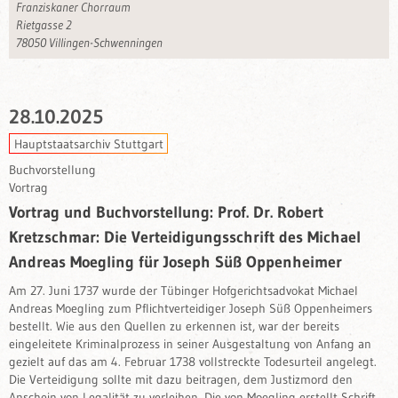
Franzis­kaner Chorraum
Rietgasse 2
78050 Villingen-Schwenningen
28.10.2025
Hauptstaatsarchiv Stuttgart
Buchvorstellung
Vortrag
Vortrag und Buchvorstellung: Prof. Dr. Robert
Kretzschmar: Die Verteidigungsschrift des Michael
Andreas Moegling für Joseph Süß Oppenheimer
Am 27. Juni 1737 wurde der Tübinger Hofgerichtsadvokat Michael
Andreas Moegling zum Pflichtverteidiger Joseph Süß Oppenheimers
bestellt. Wie aus den Quellen zu erkennen ist, war der bereits
eingeleitete Kriminalprozess in seiner Ausgestaltung von Anfang an
gezielt auf das am 4. Februar 1738 vollstreckte Todesurteil angelegt.
Die Verteidigung sollte mit dazu beitragen, dem Justizmord den
Anschein von Legalität zu verleihen. Die von Moegling erstellt Schrift