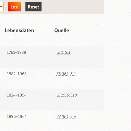
Lebensdaten
Quelle
1761–1838
LB 1, S. 1
1882–1968
BB NF 1, S. 1
1824–1854
LB 19, S. 318
1896–1964
BB NF 1, S. 4