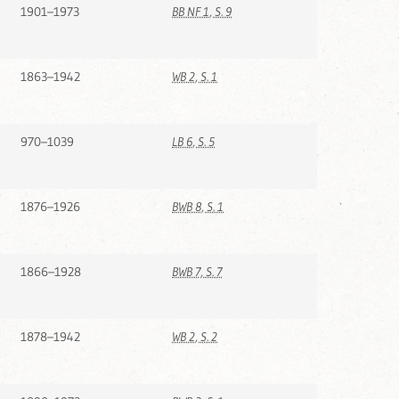
1901–1973
BB NF 1, S. 9
1863–1942
WB 2, S. 1
970–1039
LB 6, S. 5
1876–1926
BWB 8, S. 1
1866–1928
BWB 7, S. 7
1878–1942
WB 2, S. 2