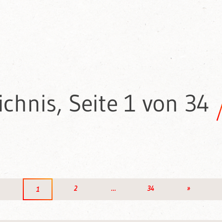
chnis, Seite 1 von 34
2
…
34
»
1