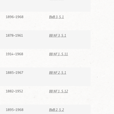
1896–1968
BWB 3, S. 1
1878–1961
BB NF 3, S. 1
1914–1968
BB NF 1, S. 11
1885–1967
BB NF 2, S. 1
1882–1952
BB NF 1, S. 12
1895–1968
BWB 2, S. 2