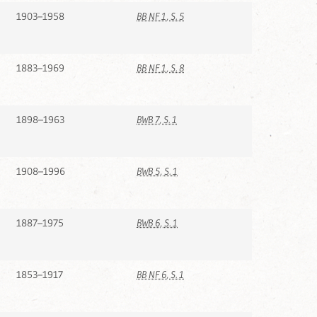
1903–1958
BB NF 1, S. 5
1883–1969
BB NF 1, S. 8
1898–1963
BWB 7, S. 1
1908–1996
BWB 5, S. 1
1887–1975
BWB 6, S. 1
1853–1917
BB NF 6, S. 1