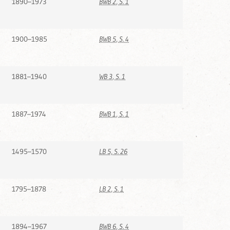
1890–1973
BWB 2, S. 1
1900–1985
BWB 5, S. 4
1881–1940
WB 3, S. 1
1887–1974
BWB 1, S. 1
1495–1570
LB 5, S. 26
1795–1878
LB 2, S. 1
1894–1967
BWB 6, S. 4