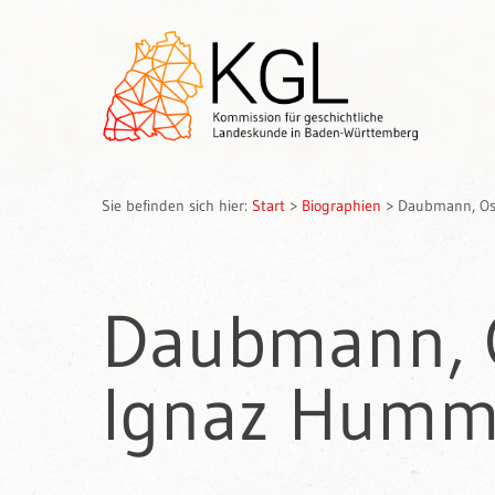
Sie befinden sich hier:
Start
>
Biographien
>
Daubmann, Osk
Daubmann, O
Ignaz Humm