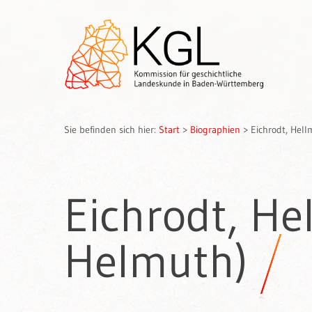
Sie befinden sich hier:
Start
>
Biographien
>
Eichrodt, Hel
Eichrodt, He
Helmuth)