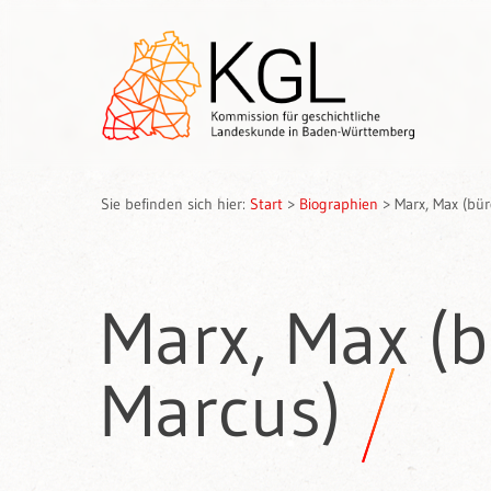
Sie befinden sich hier:
Start
>
Biographien
>
Marx, Max (bü
Marx, Max (
Marcus)