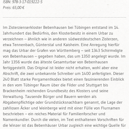
ISBN: 978-3-17-019222-5
Preis: 65,00 €
Im Zisterzienserkloster Bebenhausen bei Tübingen entstand im 14.
Jahrhundert das Bedürfnis, den Klosterbesitz in einem Urbar zu
verzeichnen – ähnlich wie in anderen südwestdeutschen Zisterzen,
etwa Tennenbach, Günterstal und Kaisheim. Eine Anregung hierfür
mag das Urbar der Grafen von Württemberg – seit 1343 Schirmvögte
von Bebenhausen – gegeben haben, das um 1350 angelegt wurde. Im
Jahr 1356 wurde das älteste Gesamturbar von Bebenhausen
fertiggestellt. Das Original ist leider nicht erhalten, wohl aber eine
Abschrift, die zwei unbekannte Schreiber um 1400 anfertigten. Dieser
240 Blatt starke Pergamentkodex bietet einen faszinierenden Einblick
in den vom Tübinger Raum über die Filder und Stuttgart bis
Brackenheim reichenden Grundbesitz des Klosters und seine
Verwaltung. Tausende Bürger und Bauern werden als
Abgabenpflichtige oder Grundstücksnachbarn genannt, die Lage der
zahllosen Äcker und Weinberge wird mit einer Fülle von Flurnamen
beschrieben – ein reiches Material für Familienforscher und
Namenkundler. Durch die vielen, im Text enthaltenen Vorschriften für
die Winzer ist das Bebenhäuser Urbar zugleich eine wichtige Quelle für