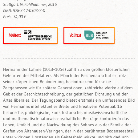
Stuttgart: W. Kohlhammer, 2016
ISBN: 978-3-17-030723-0
Preis: 34,00 €
Volltext
Volltext
Hermann der Lahme (1013–1054) zählt zu den großen klösterlichen
Gelehrten des Mittelalters. Als Mönch der Reichenau schuf er trotz
seiner körperlichen Behinderung, beeindruckend für seine
Zeitgenossen wie für spätere Generationen, zahlreiche Werke auf dem
Gebiet der Geschichtsschreibung, der geistlichen Dichtung und der
Artes liberales. Der Tagungsband bietet erstmals ein umfassendes Bild
von Hermanns intellektueller Breite und kreativem Potential. 16
historische, philologische, kunsthistorische, musikwissenschaftliche
und mathematisch-naturwissenschaftliche Beiträge konturieren das
Leben, Umfeld und die Nachwirkung des Sohnes aus der Familie der
Grafen von Altshausen-Veringen, der in der berühmten Bodenseeabtei
unter widrigen Umständen als Geistesheld wirkte und sich dadurch