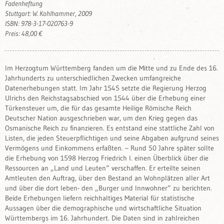
Fadenheftung
Stuttgart: W. Kohlhammer, 2009
ISBN: 978-3-17-020763-9
Preis: 48,00 €
Im Herzogtum Württemberg fanden um die Mitte und zu Ende des 16.
Jahrhunderts zu unterschiedlichen Zwecken umfangreiche
Datenerhebungen statt. Im Jahr 1545 setzte die Regierung Herzog
Ulrichs den Reichstagsabschied von 1544 über die Erhebung einer
Türkensteuer um, die für das gesamte Heilige Römische Reich
Deutscher Nation ausgeschrieben war, um den Krieg gegen das
Osmanische Reich zu finanzieren. Es entstand eine stattliche Zahl von
Listen, die jeden Steuerpflichtigen und seine Abgaben aufgrund seines
Vermögens und Einkommens erfaßten. – Rund 50 Jahre später sollte
die Erhebung von 1598 Herzog Friedrich I. einen Überblick über die
Ressourcen an „Land und Leuten“ verschaffen. Er erteilte seinen
Amtleuten den Auftrag, über den Bestand an Wohnplätzen aller Art
und über die dort leben- den „Burger und Innwohner“ zu berichten.
Beide Erhebungen liefern reichhaltiges Material für statistische
Aussagen über die demographische und wirtschaftliche Situation
Württembergs im 16. Jahrhundert. Die Daten sind in zahlreichen