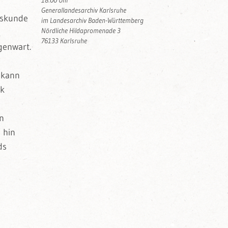
18:00 Uhr
Generallandesarchiv Karlsruhe
eskunde
im Landesarchiv Baden-Württemberg
Nördliche Hildapromenade 3
76133 Karlsruhe
genwart.
 kann
rk
n
 hin
ds