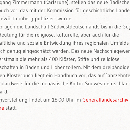
fgang Zimmermann (Karlsruhe), stellen das neue Badische
buch vor, das mit der Kommission für geschichtliche Land
n-Württemberg publiziert wurde.
 prägen die Landschaft Südwestdeutschlands bis in die Ge
eutung für die religiöse, kulturelle, aber auch für die
aftliche und soziale Entwicklung ihres regionalen Umfelds
och genug eingeschätzt werden. Das neue Nachschlagewe
erstmals die mehr als 400 Klöster, Stifte und religiöse
chaften in Baden und Hohenzollern. Mit dem dreibändige
en Klosterbuch liegt ein Handbuch vor, das auf Jahrzehnte
ndardwerk für die monastische Kultur Südwestdeutschlan
ird.
hvorstellung findet um 18.00 Uhr im
Generallandesarchiv
he
statt.