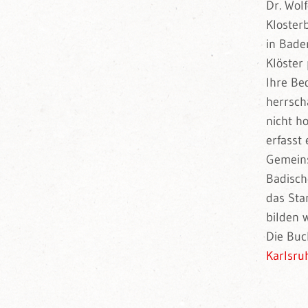
Dr. Wol
Kloster
in Bade
Klöster
Ihre Bed
herrsch
nicht h
erfasst 
Gemeins
Badisch
das Sta
bilden w
Die Buc
Karlsru