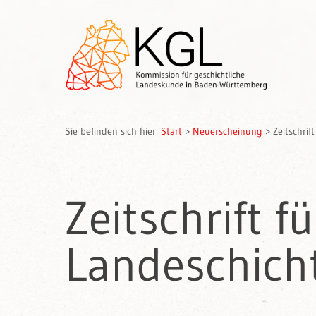
Sie befinden sich hier:
Start
>
Neuerscheinung
>
Zeitschri
Zeitschrift 
Landeschicht