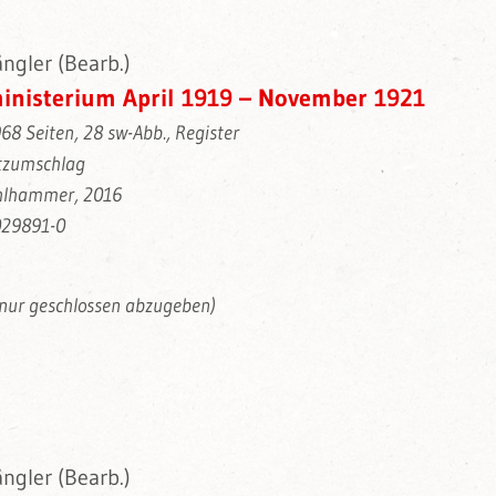
ngler (Bearb.)
inisterium April 1919 – November 1921
968 Seiten, 28 sw-Abb., Register
tzumschlag
ohlhammer, 2016
029891-0
 nur geschlossen abzugeben)
ngler (Bearb.)