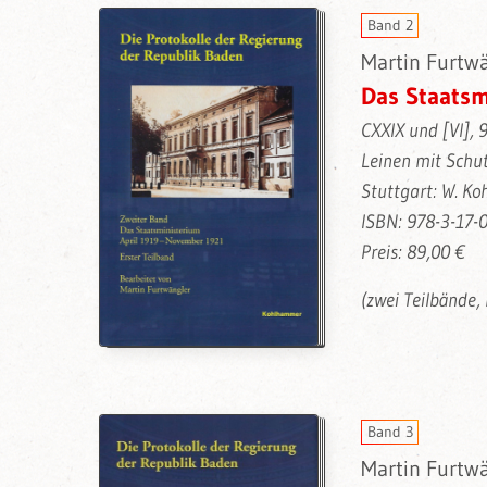
Band 2
Martin Furtwä
Das Staatsm
CXXIX und [VI], 
Leinen mit Schu
Stuttgart: W. K
ISBN: 978-3-17-
Preis: 89,00 €
(zwei Teilbände,
Band 3
Martin Furtwä