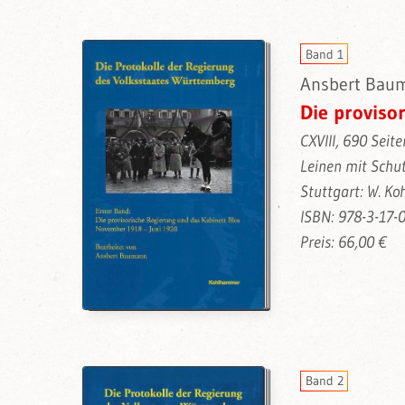
Band 1
Ansbert Baum
Die proviso
CXVIII, 690 Seite
Leinen mit Schu
Stuttgart: W. K
ISBN: 978-3-17-
Preis: 66,00 €
Band 2