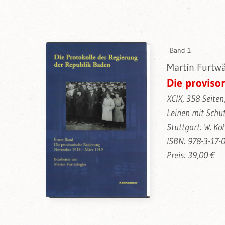
Band 1
Martin Furtwä
Die proviso
XCIX, 358 Seiten
Leinen mit Schu
Stuttgart: W. K
ISBN: 978-3-17-
Preis: 39,00 €