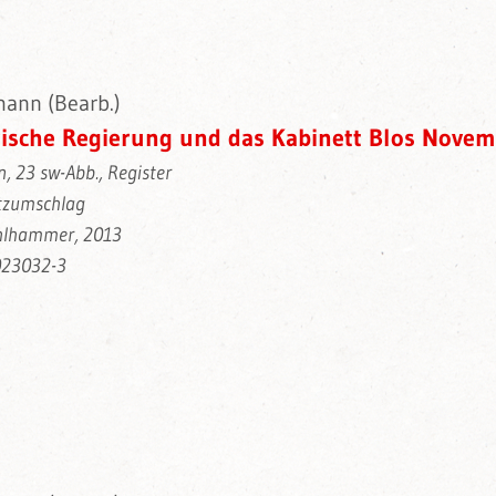
ann (Bearb.)
rische Regierung und das Kabinett Blos Novem
n, 23 sw-Abb., Register
tzumschlag
ohlhammer, 2013
023032-3